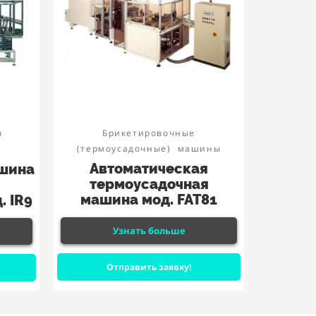
ы
Брикетировочные
(термоусадочные)
машины
Автоматическая
шина
термоусадочная
машина мод. FAT81
. IR9
Узнать больше
Отправить заявку!