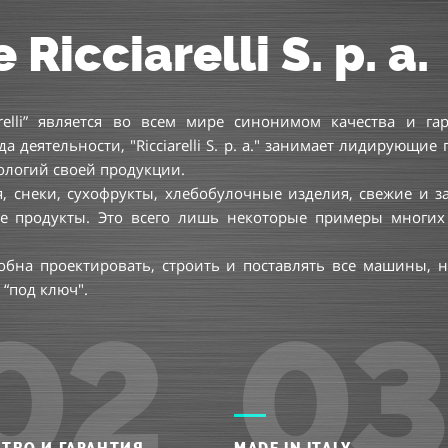
icciarelli S. p. a.
arelli” является во всем мире синонимом качества и га
деятельности, "Ricciarelli S. p. a." занимает лидирующие
ологий своей продукции.
, снеки, сухофрукты, хлебобулочные изделия, свежие и
 продукты. Это всего лишь некоторые примеры многих 
особна проектировать, строить и поставлять все машины
“под ключ".
02
03