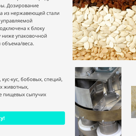
ры. Дозирование
а из нержавеющей стали
, управляемой
одключена к блоку
у ниже упаковочной
 объема/веса.
 кус-кус, бобовых, специй,
х животных,
е пищевых сыпучих
у!