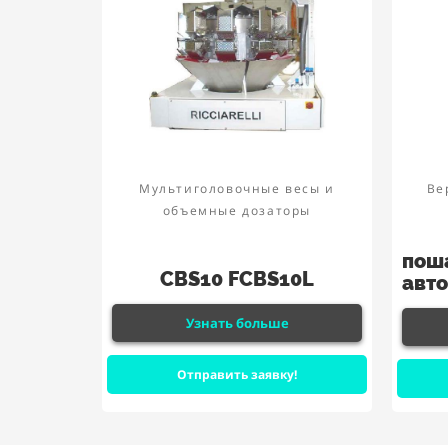
Мультиголовочные весы и
Ве
объемные дозаторы
пош
CBS10 FCBS10L
авто
Узнать больше
Отправить заявку!